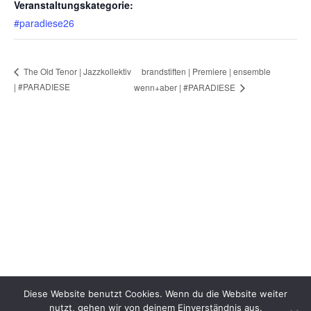
Veranstaltungskategorie:
#paradiese26
brandstiften | Premiere | ensemble
The Old Tenor | Jazzkollektiv
| #PARADIESE
wenn+aber | #PARADIESE
Diese Website benutzt Cookies. Wenn du die Website weiter
nutzt, gehen wir von deinem Einverständnis aus.