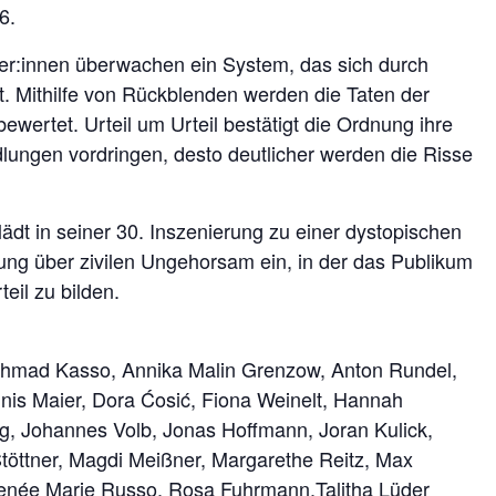
6.
er:innen überwachen ein System, das sich durch
t. Mithilfe von Rückblenden werden die Taten der
ewertet. Urteil um Urteil bestätigt die Ordnung ihre
dlungen vordringen, desto deutlicher werden die Risse
ädt in seiner 30.
Inszenierung zu einer dystopischen
ung über zivilen Ungehorsam ein, in der das Publikum
teil zu bilden.
Ahmad Kasso, Annika Malin Grenzow, Anton Rundel,
nis Maier, Dora Ćosić, Fiona Weinelt, Hannah
ng, Johannes Volb, Jonas Hoffmann, Joran Kulick,
töttner, Magdi Meißner, Margarethe Reitz, Max
 Renée Marie Russo, Rosa Fuhrmann,Talitha Lüder