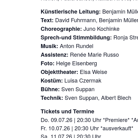
Benjamin Müll
Künstlerische Leitung:
David Fuhrmann, Benjamin Müller
Text:
Juno Kochinke
Choreographie:
Ronja St
Sprech-und Stimmbildung:
Anton Rundel
Musik:
Renée Marie Russo
Assistenz:
Helge Eisenberg
Foto:
Elsa Weise
Objekttheater:
Luisa Czermak
Kostüm:
Sven Suppan
Bühne:
Sven Suppan, Albert Blech
Technik:
Tickets und Termine
Do. 09.07.26 | 20:30 Uhr *Premiere* *A
Fr. 10.07.26 | 20:30 Uhr *ausverkauft*
Sa. 11.07.26 | 20:30 Uhr