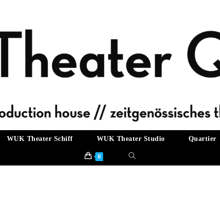
WUK Theater Schiff
WUK Theater Studio
Quartier
Website-
0
Suche
umschalten