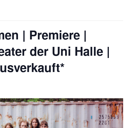
en | Premiere |
ater der Uni Halle |
usverkauft*