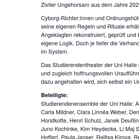
Ziviler Ungehorsam aus dem Jahre 202
Cyborg-Richter:innen und Ordnungshüt
seine eigenen Regeln und Rituale erhäl
Angeklagten rekonstruiert, geprüft und b
eigene Logik. Doch je tiefer die Verhan
im System.
Das Studierendentheater der Uni Halle l
und zugleich hoffnungsvollen Uraufführ
dazu angehalten wird, sich selbst ein Ur
Beteiligte:
Studierendenensemble der Uni Halle: 
Carla Mildner, Clara Linnéa Weber, Den
Horstkotte, Henri Schulz, Janek Deußi
Juno Kochinke, Kim Heydecke, Li Maj S
Hoffert, Paula Janser, Ralitsa Kirova,