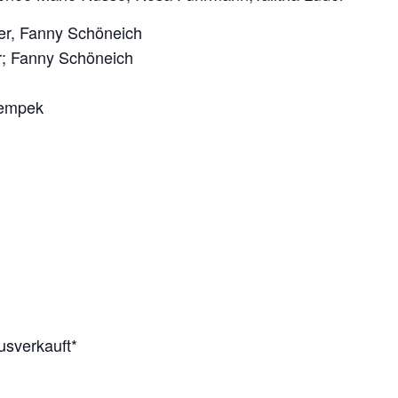
er, Fanny Schöneich
; Fanny Schöneich
rempek
usverkauft*