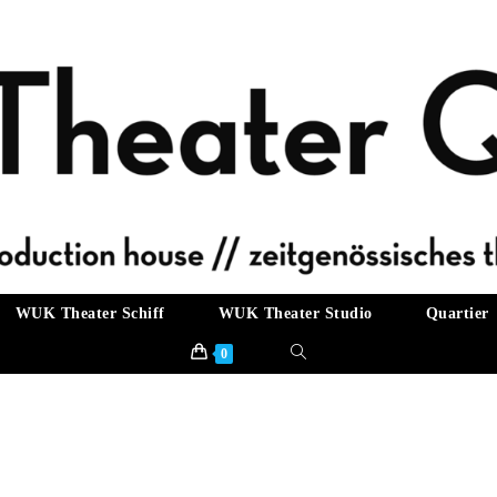
WUK Theater Schiff
WUK Theater Studio
Quartier
Website-
0
Suche
umschalten