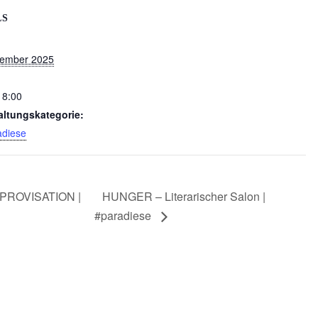
LS
tember 2025
18:00
altungskategorie:
adiese
PROVISATION |
HUNGER – Literarischer Salon |
#paradiese