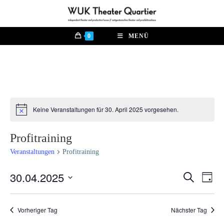
Zum
Inhalt
springen
0
MENÜ
Keine Veranstaltungen für 30. April 2025 vorgesehen.
H
i
n
Profitraining
w
e
Veranstaltungen
Profitraining
i
s
30.04.2025
V
S
V
T
u
e
a
D
c
e
g
r
h
a
Vorheriger Tag
Nächster Tag
e
a
r
t