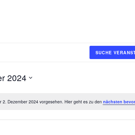
SUCHE VERANS
er 2024
ür 2. Dezember 2024 vorgesehen. Hier geht es zu den
nächsten bevor
H
i
n
w
e