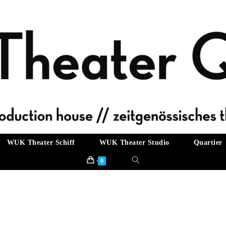
WUK Theater Schiff
WUK Theater Studio
Quartier
Website-
0
Suche
umschalten