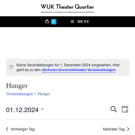
Zum
Inhalt
springen
0
MENÜ
Keine Veranstaltungen für 1. Dezember 2024 vorgesehen. Hier
H
geht es zu den
nächsten bevorstehenden Veranstaltungen
.
i
n
w
Hunger
e
i
Veranstaltungen
Hunger
s
01.12.2024
V
S
V
T
u
e
a
D
c
e
g
r
h
a
Vorheriger Tag
Nächster Tag
e
a
r
t