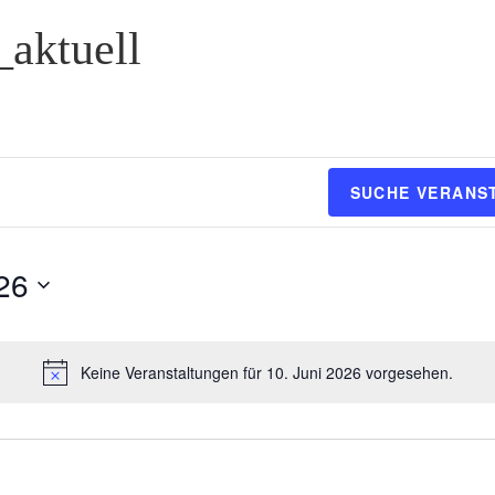
_aktuell
SUCHE VERANS
26
Keine Veranstaltungen für 10. Juni 2026 vorgesehen.
H
i
n
w
e