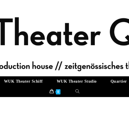
WUK Theater Schiff
WUK Theater Studio
Quartier
Website-
0
Suche
umschalten