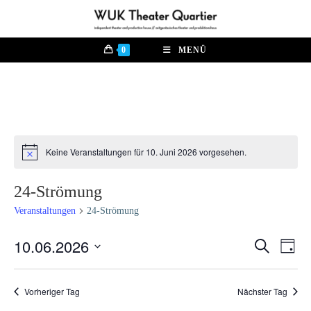
Zum
Inhalt
springen
0
MENÜ
Keine Veranstaltungen für 10. Juni 2026 vorgesehen.
H
i
n
24-Strömung
w
e
Veranstaltungen
24-Strömung
i
s
10.06.2026
V
S
V
T
u
e
a
D
c
e
g
r
h
a
Vorheriger Tag
Nächster Tag
e
a
r
t