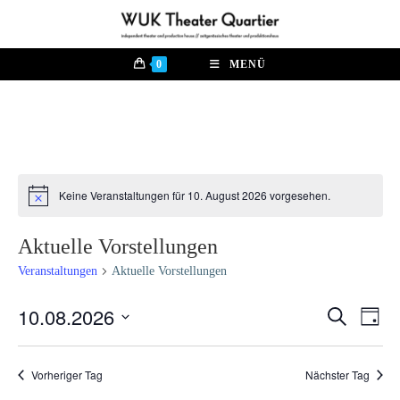
Zum
Inhalt
springen
0
MENÜ
Keine Veranstaltungen für 10. August 2026 vorgesehen.
H
i
n
Aktuelle Vorstellungen
w
e
Veranstaltungen
Aktuelle Vorstellungen
i
s
10.08.2026
V
S
V
T
u
e
a
D
c
e
g
r
h
a
Vorheriger Tag
Nächster Tag
e
a
r
t